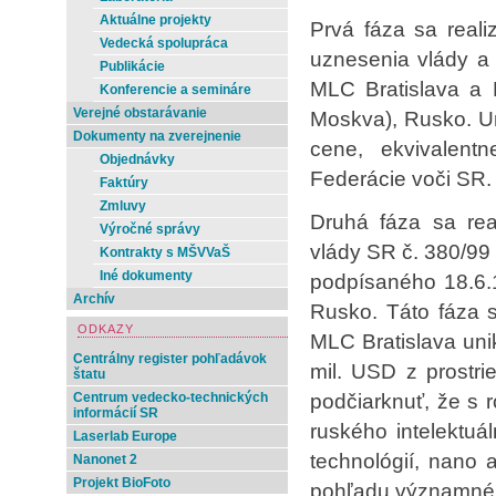
Aktuálne projekty
Prvá fáza sa real
Vedecká spolupráca
uznesenia vlády a
Publikácie
MLC Bratislava a 
Konferencie a semináre
Verejné obstarávanie
Moskva), Rusko. U
Dokumenty na zverejnenie
cene, ekvivalent
Objednávky
Federácie voči SR.
Faktúry
Zmluvy
Druhá fáza sa rea
Výročné správy
vlády SR č. 380/99
Kontrakty s MŠVVaŠ
Iné dokumenty
podpísaného 18.6
Archív
Rusko. Táto fáza 
ODKAZY
MLC Bratislava uni
Centrálny register pohľadávok
mil. USD z prostri
štatu
podčiarknuť, že s 
Centrum vedecko-technických
informácií SR
ruského intelektuá
Laserlab Europe
technológií, nano 
Nanonet 2
Projekt BioFoto
pohľadu významné