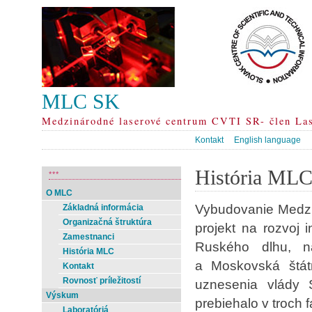
MLC SK
Medzinárodné laserové centrum CVTI SR- člen La
Kontakt
English language
História ML
***
O MLC
Vybudovanie Medzi
Základná informácia
Organizačná štruktúra
projekt na rozvoj 
Zamestnanci
Ruského dlhu, na
História MLC
a Moskovská štát
Kontakt
Rovnosť príležitostí
uznesenia vlády 
Výskum
prebiehalo v troch 
Laboratóriá