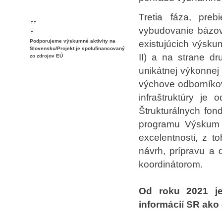
Tretia fáza, pre
vybudovanie bázov
Podporujeme výskumné aktivity na
existujúcich výsku
Slovensku/Projekt je spolufinancovaný
II) a na strane d
zo zdrojov EÚ
unikátnej výkonnej
výchove odborníko
infraštruktúry je 
Štrukturálnych fo
programu Výskum a
excelentnosti, z t
návrh, prípravu a d
koordinátorom.
Od roku 2021 j
informácií SR ako