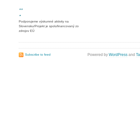
Podporujeme výskumné aktivity na
Slovensku/Projekt je spolufinancovaný zo
zdrojov EÚ
Powered by
WordPress
and
Ta
Subscribe to feed