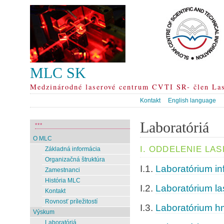
MLC SK
Medzinárodné laserové centrum CVTI SR- člen La
Kontakt
English language
Laboratóriá
***
O MLC
I. ODDELENIE LA
Základná informácia
Organizačná štruktúra
I.1.
Laboratórium in
Zamestnanci
História MLC
I.2.
Laboratórium la
Kontakt
Rovnosť príležitostí
I.3.
Laboratórium h
Výskum
Laboratóriá