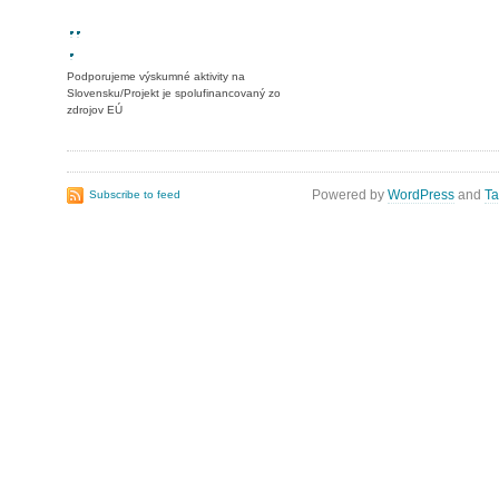
Podporujeme výskumné aktivity na
Slovensku/Projekt je spolufinancovaný zo
zdrojov EÚ
Powered by
WordPress
and
Ta
Subscribe to feed