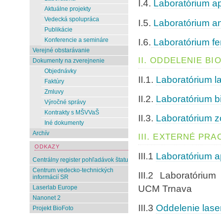
I.4.
Laboratórium ap
Aktuálne projekty
Vedecká spolupráca
I.5.
Laboratórium an
Publikácie
I.6.
Laboratórium f
Konferencie a semináre
Verejné obstarávanie
II. ODDELENIE BI
Dokumenty na zverejnenie
Objednávky
II.1.
Laboratórium l
Faktúry
Zmluvy
II.2.
Laboratórium b
Výročné správy
Kontrakty s MŠVVaŠ
II.3.
Laboratórium z
Iné dokumenty
Archív
III. EXTERNÉ PRA
ODKAZY
III.1
Laboratórium a
Centrálny register pohľadávok štatu
Centrum vedecko-technických
III.2 Laboratórium
informácií SR
UCM Trnava
Laserlab Europe
Nanonet 2
III.3
Oddelenie lase
Projekt BioFoto