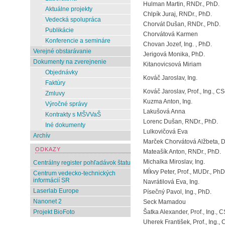
Hulman Martin, RNDr., PhD.
Aktuálne projekty
Chlpík Juraj, RNDr., PhD.
Vedecká spolupráca
Chorvát Dušan, RNDr., PhD.
Publikácie
Chorvátová Karmen
Konferencie a semináre
Chovan Jozef, Ing. , PhD.
Verejné obstarávanie
Jerigová Monika, PhD.
Dokumenty na zverejnenie
Kitanovicsová Miriam
Objednávky
Kováč Jaroslav, Ing.
Faktúry
Kováč Jaroslav, Prof., Ing., CS
Zmluvy
Kuzma Anton, Ing.
Výročné správy
Lakušová Anna
Kontrakty s MŠVVaŠ
Lorenc Dušan, RNDr., PhD.
Iné dokumenty
Lulkovičová Eva
Archív
Marček Chorvátová Alžbeta, 
ODKAZY
Mateašík Anton, RNDr., PhD.
Michalka Miroslav, Ing.
Centrálny register pohľadávok štatu
Mĺkvy Peter, Prof., MUDr., PhD
Centrum vedecko-technických
informácií SR
Navrátilová Eva, Ing.
Laserlab Europe
Písečný Pavol, Ing., PhD.
Nanonet 2
Seck Mamadou
Projekt BioFoto
Šatka Alexander, Prof., Ing., C
Uherek František, Prof., Ing., 