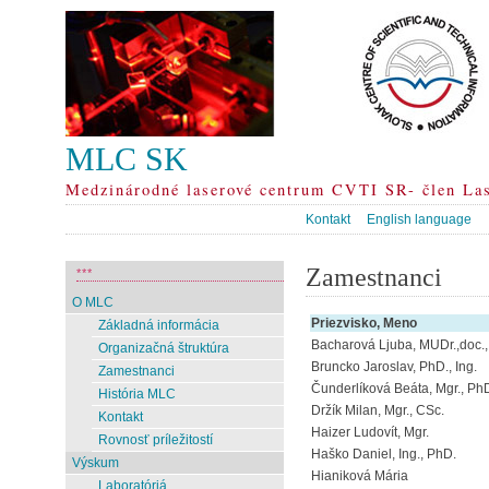
MLC SK
Medzinárodné laserové centrum CVTI SR- člen La
Kontakt
English language
Zamestnanci
***
O MLC
Priezvisko, Meno
Základná informácia
Bacharová Ljuba, MUDr.,doc.,
Organizačná štruktúra
Bruncko Jaroslav, PhD., Ing.
Zamestnanci
Čunderlíková Beáta, Mgr., Ph
História MLC
Držík Milan, Mgr., CSc.
Kontakt
Haizer Ludovít, Mgr.
Rovnosť príležitostí
Haško Daniel, Ing., PhD.
Výskum
Hianiková Mária
Laboratóriá