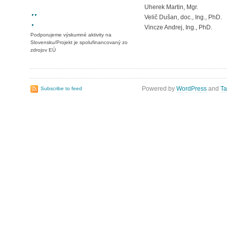
Uherek Martin, Mgr.
Velič Dušan, doc., Ing., PhD.
Vincze Andrej, Ing., PhD.
Podporujeme výskumné aktivity na
Slovensku/Projekt je spolufinancovaný zo
zdrojov EÚ
Powered by
WordPress
and
Ta
Subscribe to feed